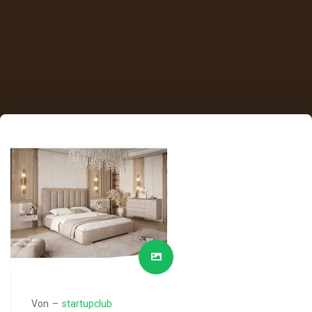
Von –
startupclub