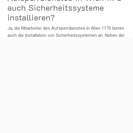
auch Sicherheitssysteme
installieren?
Ja, die Mitarbeiter des Aufsperrdienstes in Wien 1170 bieten
auch die Installation von Sicherheitssystemen an. Neben der
Notfallöffnung von Türen sind sie spezialisiert auf die
Beratung und Installation von Sicherheitsvorkehrungen für
Wohnungen, Häuser und Geschäfte. Durch ihre
Fachkenntnisse und Erfahrung können sie
maßgeschneiderte Sicherheitslösungen empfehlen und
professionell installieren, um die Sicherheit Ihrer Immobilie
zu erhöhen. Wenn Sie nach einem zuverlässigen Partner
suchen, der nicht nur bei Schlossproblemen hilft, sondern
auch für Ihre langfristige Sicherheit sorgt, sind die
Mitarbeiter des Aufsperrdienstes in Wien 1170 die richtige
Wahl.
Sind die Dienste des