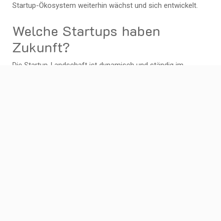
Startup-Ökosystem weiterhin wächst und sich entwickelt.
Welche Startups haben
Zukunft?
Die Startup-Landschaft ist dynamisch und ständig im
Wandel. Es gibt viele Faktoren, die den Erfolg eines Startups
beeinflussen können. Dennoch gibt es bestimmte Trends
und Branchen, die vielversprechend sind und in Zukunft
weiterhin wachsen könnten. Hier sind einige Beispiele für
Startups, die gute Zukunftsaussichten haben:
Technologie im Gesundheitswesen: Startups,
die innovative Lösungen für das
Gesundheitswesen entwickeln, haben viel
Potenzial. Von digitalen
Gesundheitsplattformen über Telemedizin bis
hin zu personalisierter Medizin und
medizinischer Bildverarbeitung – Technologie