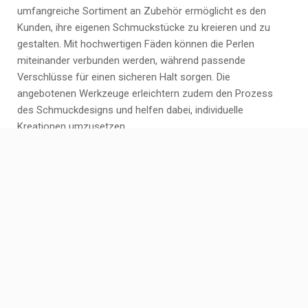
umfangreiche Sortiment an Zubehör ermöglicht es den
Kunden, ihre eigenen Schmuckstücke zu kreieren und zu
gestalten. Mit hochwertigen Fäden können die Perlen
miteinander verbunden werden, während passende
Verschlüsse für einen sicheren Halt sorgen. Die
angebotenen Werkzeuge erleichtern zudem den Prozess
des Schmuckdesigns und helfen dabei, individuelle
Kreationen umzusetzen.
Schulen Sie sich regelmäßig
über neue Techniken und
Trends im Perlenhandwerk.
Um im Perlenhandwerk stets auf dem neuesten Stand zu
bleiben, ist es wichtig, sich regelmäßig über neue Techniken
und Trends zu informieren. Schulungen und Workshops
bieten eine großartige Möglichkeit, um sein Wissen zu
erweitern und neue Fertigkeiten zu erlernen. Durch das