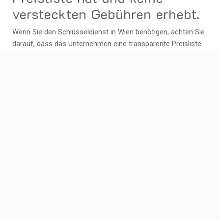
versteckten Gebühren erhebt.
Wenn Sie den Schlüsseldienst in Wien benötigen, achten Sie
darauf, dass das Unternehmen eine transparente Preisliste
vorweisen kann und keine versteckten Gebühren erhebt. Eine
klare Preisstruktur gibt Ihnen Sicherheit und vermeidet
unangenehme Überraschungen nach der Dienstleistung.
Seriöse Schlüsseldienste in Wien legen großen Wert auf
Ehrlichkeit und Transparenz bei der Preisgestaltung, um
Ihren Kunden ein vertrauenswürdiges und professionelles
Serviceerlebnis zu bieten.
Überprüfen Sie die
Bewertungen anderer Kunden,
um die Zuverlässigkeit des
Schlüsseldienstes
einzuschätzen.