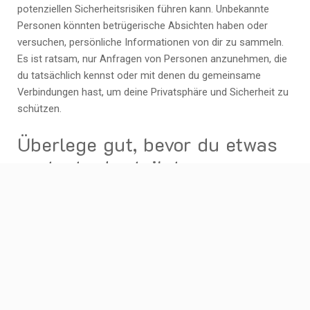
potenziellen Sicherheitsrisiken führen kann. Unbekannte
Personen könnten betrügerische Absichten haben oder
versuchen, persönliche Informationen von dir zu sammeln.
Es ist ratsam, nur Anfragen von Personen anzunehmen, die
du tatsächlich kennst oder mit denen du gemeinsame
Verbindungen hast, um deine Privatsphäre und Sicherheit zu
schützen.
Überlege gut, bevor du etwas
postest oder teilst.
Bevor du etwas in sozialen Netzwerken postest oder teilst,
ist es wichtig, sorgfältig darüber nachzudenken. Bedenke,
dass das Internet ein öffentlicher Raum ist und alles, was du
veröffentlichst, potenziell von vielen Menschen gesehen
werden kann. Überlege daher gut, ob der Inhalt deines
Beitrags angemessen ist, ob er deine persönliche oder
berufliche Reputation beeinflussen könnte und ob er mit
deinen Werten und Überzeugungen übereinstimmt. Ein kurzer