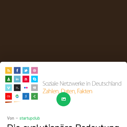
Von –
startupclub