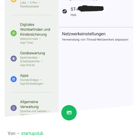
Von –
startupclub