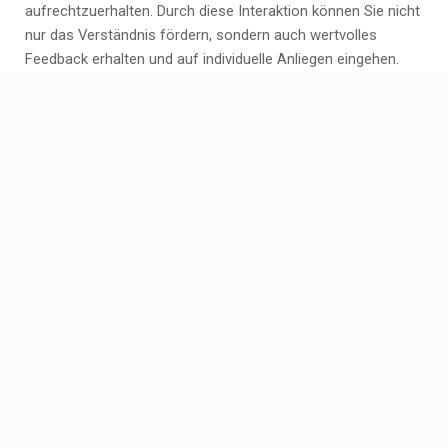
aufrechtzuerhalten. Durch diese Interaktion können Sie nicht
nur das Verständnis fördern, sondern auch wertvolles
Feedback erhalten und auf individuelle Anliegen eingehen.
Machen Sie Ihr Webinar zu einem interaktiven Erlebnis, das
sowohl informativ als auch unterhaltsam ist.
Bieten Sie einen klaren
Mehrwert für die Teilnehmer,
um ihr Interesse zu wecken.
Um das Interesse der Teilnehmer zu wecken, ist es
entscheidend, einen klaren Mehrwert zu bieten. Kostenlose
Webinare sollten relevante und hochwertige Inhalte liefern,
die den Teilnehmern einen echten Nutzen bringen. Indem Sie
praxisnahe Tipps, aktuelle Informationen oder exklusive
Einblicke teilen, können Sie sicherstellen, dass die
Teilnehmer von der Veranstaltung profitieren und motiviert
sind, weiterhin an Ihren Webinaren teilzunehmen. Ein klarer